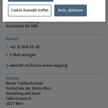
Cookie-Auswahl treffen
Nein, ablehnen
Ava Aimée Slappnig
Assistentin BA VKD
Kontakt
+41 31 848 69 48
E-Mail anzeigen
www.bfh.ch/de/ava-aimee-slappnig
Adresse
Berner Fachhochschule
Hochschule der Künste Bern
Gestaltung und Kunst
Fellerstrasse 11
3027 Bern