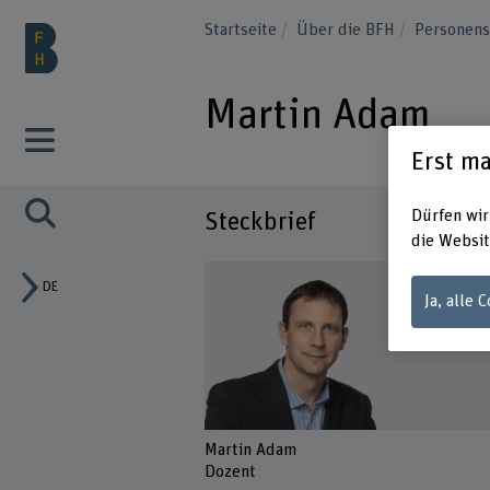
Startseite
Über die BFH
Personen
Martin Adam
Erst ma
Dürfen wir
Steckbrief
die Websit
DE
Ja, alle 
Martin Adam
Dozent