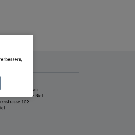
verbessern,
e
 Fachhochschule
ektur, Holz und Bau
 Fachschule Holz Biel
urnstrasse 102
iel