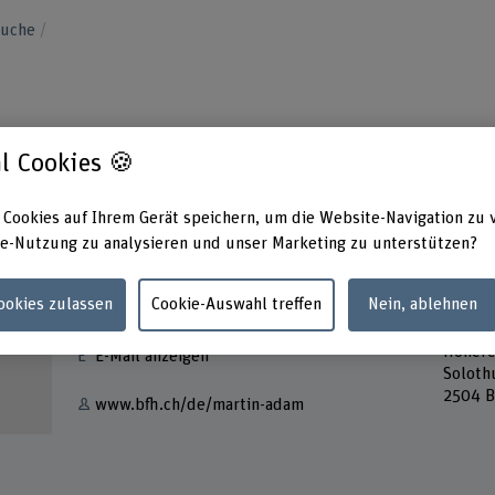
suche
l Cookies 🍪
 Cookies auf Ihrem Gerät speichern, um die Website-Navigation zu 
e-Nutzung zu analysieren und unser Marketing zu unterstützen?
Kontakt
Adress
Cookies zulassen
Cookie-Auswahl treffen
Nein, ablehnen
Berner
+41 32 344 02 17
Archit
Höhere
E-Mail anzeigen
Soloth
2504 B
www.bfh.ch/de/martin-adam