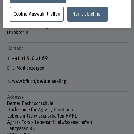
Cookie-Auswahl treffen
Nein, ablehnen
Prof. Dr. Ute Seeling
Direktorin
Kontakt
+41 31 910 21 69
E-Mail anzeigen
www.bfh.ch/de/ute-seeling
Adresse
Berner Fachhochschule
Hochschule für Agrar-, Forst- und
Lebensmittelwissenschaften HAFL
Agrar- Forst- Lebensmittelwissenschaften
Länggasse 85