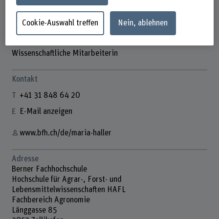
Cookie-Auswahl treffen
Nein, ablehnen
Maria Haller
Wissenschaftliche Mitarbeiterin
Kontakt
+41 31 848 64 20
E-Mail anzeigen
www.bfh.ch/de/maria-haller
Adresse
Berner Fachhochschule
Hochschule für Agrar-, Forst- und
Lebensmittelwissenschaften HAFL
Fachbereich Agronomie
Länggasse 85