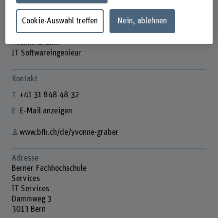
Cookie-Auswahl treffen
Nein, ablehnen
Yvonne Graber
IT Softwareingenieur
Kontakt
+41 31 848 48 32
E-Mail anzeigen
www.bfh.ch/de/yvonne-graber
Adresse
Berner Fachhochschule
Services
IT Services
Dammweg 3
3013 Bern