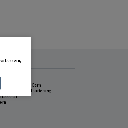
verbessern,
e
 Fachhochschule
hule der Künste Bern
vierung und Restaurierung
strasse 11
ern