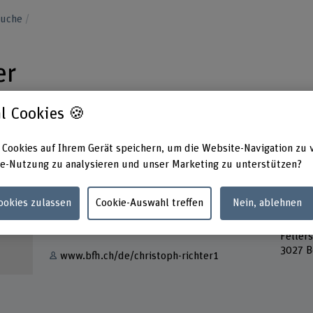
suche
er
l Cookies 🍪
 Cookies auf Ihrem Gerät speichern, um die Website-Navigation zu 
e-Nutzung zu analysieren und unser Marketing zu unterstützen?
Kontakt
Adress
Berner
+41 31 848 49 13
Cookies zulassen
Cookie-Auswahl treffen
Nein, ablehnen
Hochsc
Konser
E-Mail anzeigen
Feller
3027 B
www.bfh.ch/de/christoph-richter1