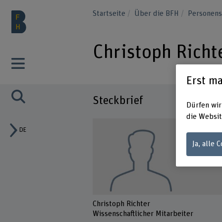
Startseite
Über die BFH
Personen
Christoph Richt
Erst ma
Steckbrief
Dürfen wir
die Websit
DE
Ja, alle 
Christoph Richter
Wissenschaftlicher Mitarbeiter