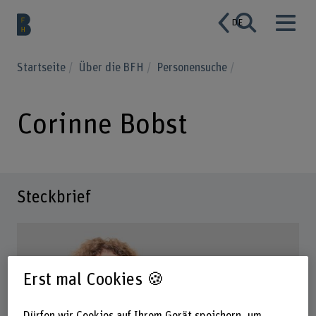
DE
Startseite
Über die BFH
Personensuche
Corinne Bobst
Steckbrief
Erst mal Cookies 🍪