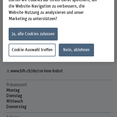
Dürfen wir Cookies auf Ihrem Gerät speichern, um
die Website-Navigation zu verbessern, die
Website-Nutzung zu analysieren und unser
Marketing zu unterstützen?
Corinne Bobst
Assistentin
Ja, alle Cookies zulassen
Kontakt
Cookie-Auswahl treffen
Nein, ablehnen
+41 31 910 21 83
E-Mail anzeigen
www.bfh.ch/de/corinne-bobst
Präsenzzeit
Montag
Dienstag
Mittwoch
Donnerstag