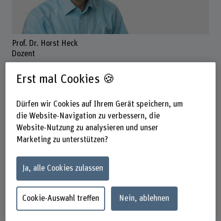
Prof. Dr. Horst Heck
Dozent
Erst mal Cookies 🍪
Kontakt
Dürfen wir Cookies auf Ihrem Gerät speichern, um
+41 34 426 68 40
die Website-Navigation zu verbessern, die
Website-Nutzung zu analysieren und unser
E-Mail anzeigen
Marketing zu unterstützen?
www.bfh.ch/de/horst-heck
Ja, alle Cookies zulassen
Adresse
Berner Fachhochschule
Technik und Informatik
Cookie-Auswahl treffen
Nein, ablehnen
Lehre
Pestalozzistrasse 20