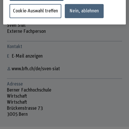
Cookie-Auswahl treffen
Nein, ablehnen
Sven Siat
Externe Fachperson
Kontakt
E-Mail anzeigen
www.bfh.ch/de/sven-siat
Adresse
Berner Fachhochschule
Wirtschaft
Wirtschaft
Brückenstrasse 73
3005 Bern