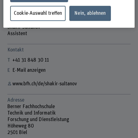
Cookie-Auswahl treffen
Nein, ablehnen
Shakir Sultanov
Assistent
Kontakt
+41 31 848 30 11
E-Mail anzeigen
www.bfh.ch/de/shakir-sultanov
Adresse
Berner Fachhochschule
Technik und Informatik
Forschung und Dienstleistung
Höheweg 80
2501 Biel