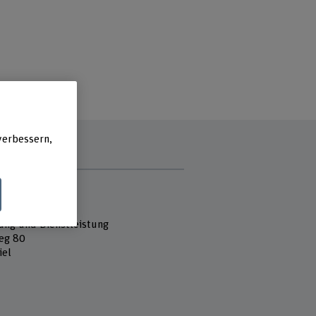
verbessern,
e
 Fachhochschule
k und Informatik
ung und Dienstleistung
eg 80
iel