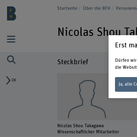
Startseite
Über die BFH
Personen
Nicolas Shou T
Erst ma
Dürfen wir
Steckbrief
die Websit
DE
Ja, alle 
Nicolas Shou Takagawa
Wissenschaftlicher Mitarbeiter