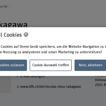
suche
akagawa
l Cookies 🍪
 Cookies auf Ihrem Gerät speichern, um die Website-Navigation zu 
e-Nutzung zu analysieren und unser Marketing zu unterstützen?
Kontakt
Adress
Cookies zulassen
Cookie-Auswahl treffen
Nein, ablehnen
Berner
+41 32 321 63 58
Techni
Forsch
E-Mail anzeigen
Höhew
2501 B
www.bfh.ch/de/nicolas-shou-takagawa