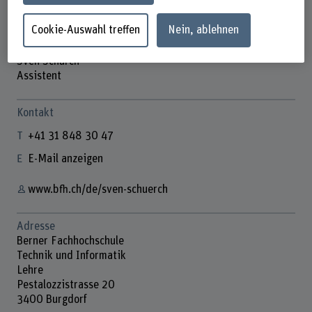
Cookie-Auswahl treffen
Nein, ablehnen
Sven Schürch
Assistent
Kontakt
+41 31 848 30 47
E-Mail anzeigen
www.bfh.ch/de/sven-schuerch
Adresse
Berner Fachhochschule
Technik und Informatik
Lehre
Pestalozzistrasse 20
3400 Burgdorf