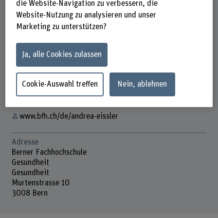
die Website-Navigation zu verbessern, die
Website-Nutzung zu analysieren und unser
Marketing zu unterstützen?
Andrea Eissler
Externe Fachperson
Ja, alle Cookies zulassen
Kontakt
Cookie-Auswahl treffen
Nein, ablehnen
E-Mail anzeigen
www.bfh.ch/de/andrea-eissler
Adresse
Berner Fachhochschule
Gesundheit
Gesundheit
Murtenstrasse 10
3008 Bern