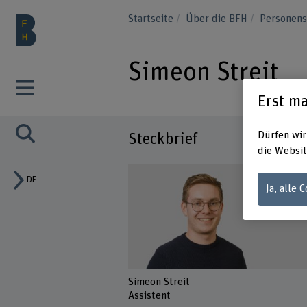
Startseite
Über die BFH
Personen
Simeon Streit
Erst ma
Dürfen wir
Steckbrief
die Websit
DE
Ja, alle 
Simeon Streit
Assistent