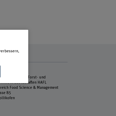
verbessern,
e
 Fachhochschule
hule für Agrar-, Forst- und
mittelwissenschaften HAFL
reich Food Science & Management
sse 85
ollikofen