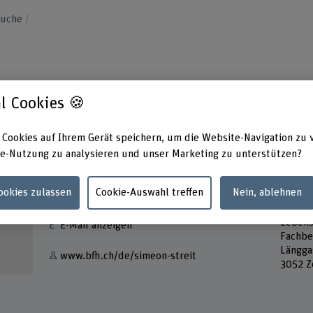
suche
l Cookies 🍪
 Cookies auf Ihrem Gerät speichern, um die Website-Navigation zu 
e-Nutzung zu analysieren und unser Marketing zu unterstützen?
Kontakt
Adress
Cookies zulassen
Cookie-Auswahl treffen
Nein, ablehnen
Berner
+41 31 848 32 06
Hochsc
Lebens
E-Mail anzeigen
Fachbe
Längga
www.bfh.ch/de/simeon-streit
3052 Z