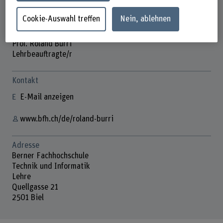
Cookie-Auswahl treffen
Nein, ablehnen
Prof. Roland Burri
Lehrbeauftragte/r
Kontakt
E-Mail anzeigen
www.bfh.ch/de/roland-burri
Adresse
Berner Fachhochschule
Technik und Informatik
Lehre
Quellgasse 21
2501 Biel