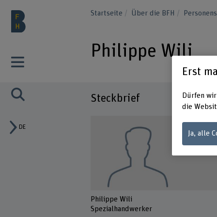
Startseite
Über die BFH
Personen
Philippe Wili
Erst ma
Dürfen wir
Steckbrief
die Websit
DE
Ja, alle 
Philippe Wili
Spezialhandwerker