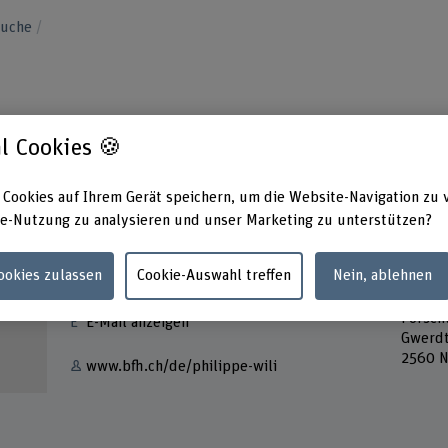
suche
l Cookies 🍪
 Cookies auf Ihrem Gerät speichern, um die Website-Navigation zu 
e-Nutzung zu analysieren und unser Marketing zu unterstützen?
Kontakt
Adress
Cookies zulassen
Cookie-Auswahl treffen
Nein, ablehnen
Berner
+41 32 321 66 91
Techni
Forsch
E-Mail anzeigen
Gwerdt
2560 N
www.bfh.ch/de/philippe-wili