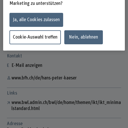
Marketing zu unterstützen?
Ja, alle Cookies zulassen
Hans-Peter Käser
Lehrbeauftragte/r
Cookie-Auswahl treffen
Nein, ablehnen
Kontakt
E-Mail anzeigen
www.bfh.ch/de/hans-peter-kaeser
Links
www.bwl.admin.ch/bwl/de/home/themen/ikt/ikt_minima
lstandard.html
Adresse