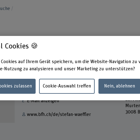
suche
l Cookies 🍪
 Cookies auf Ihrem Gerät speichern, um die Website-Navigation zu 
e-Nutzung zu analysieren und unser Marketing zu unterstützen?
Kontakt
Adress
Cookies zulassen
Cookie-Auswahl treffen
Nein, ablehnen
Berner
+41 31 848 35 82
Gesund
Servic
E-Mail anzeigen
Murten
3008 B
www.bfh.ch/de/stefan-waeffler