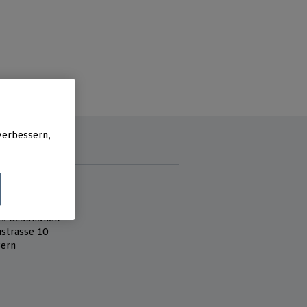
verbessern,
e
 Fachhochschule
heit
es Gesundheit
strasse 10
ern