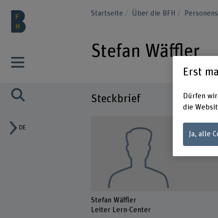
Startseite
Über die BFH
Personen
Stefan Wäffler
Erst ma
Dürfen wir
Steckbrief
die Websit
DE
Ja, alle 
Stefan Wäffler
Leiter Lern-Center