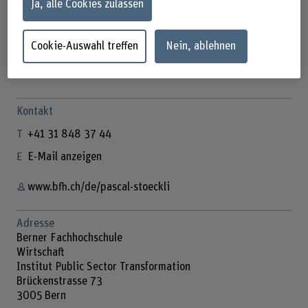
Ja, alle Cookies zulassen
Cookie-Auswahl treffen
Nein, ablehnen
Pascal Stöckli
Wissenschaftlicher Mitarbeiter
Kontakt
+41 31 848 37 44
E-Mail anzeigen
www.bfh.ch/de/pascal-stoeckli
Adresse
Berner Fachhochschule
Wirtschaft
Institut Public Sector Transformation
Brückenstrasse 73
3005 Bern