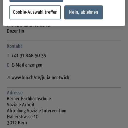
Cookie-Auswahl treffen
Nein, ablehnen
Prof. Dr. Julia Nentwich
Dozentin
Kontakt
+41 31 848 50 39
E-Mail anzeigen
www.bfh.ch/de/julia-nentwich
Adresse
Berner Fachhochschule
Soziale Arbeit
Abteilung Soziale Intervention
Hallerstrasse 10
3012 Bern