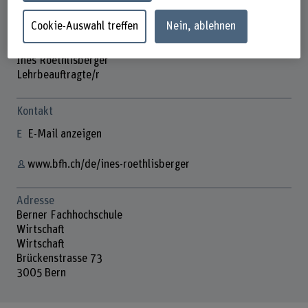
Cookie-Auswahl treffen
Nein, ablehnen
Inés Roethlisberger
Lehrbeauftragte/r
Kontakt
E-Mail anzeigen
www.bfh.ch/de/ines-roethlisberger
Adresse
Berner Fachhochschule
Wirtschaft
Wirtschaft
Brückenstrasse 73
3005 Bern