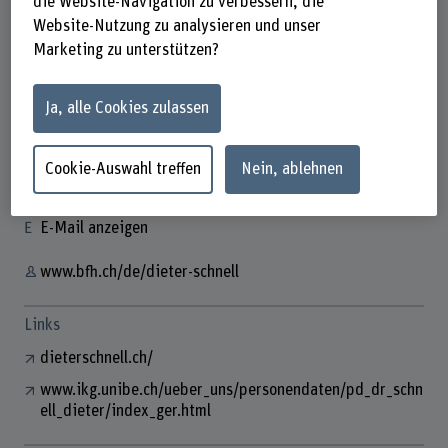
die Website-Navigation zu verbessern, die
Website-Nutzung zu analysieren und unser
Marketing zu unterstützen?
Prof. Dr. Dieter Schnell
Ja, alle Cookies zulassen
Dozent
Kontakt
Cookie-Auswahl treffen
Nein, ablehnen
+41 34 426 42 18
E-Mail anzeigen
www.bfh.ch/de/dieter-schnell
Links
dieterschnell.ch/
www.ikg.unibe.ch/ueber_uns/personendaten/pd_dr_schn
ell_dieter/index_ger.html