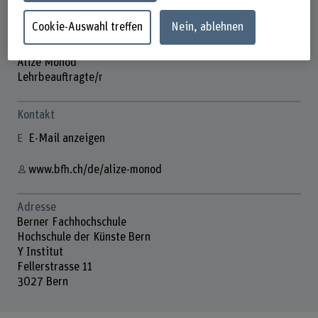
Cookie-Auswahl treffen
Nein, ablehnen
Alizé Monod
Lehrbeauftragte/r
Kontakt
E-Mail anzeigen
www.bfh.ch/de/alize-monod
Adresse
Berner Fachhochschule
Hochschule der Künste Bern
Y Institut
Fellerstrasse 11
3027 Bern