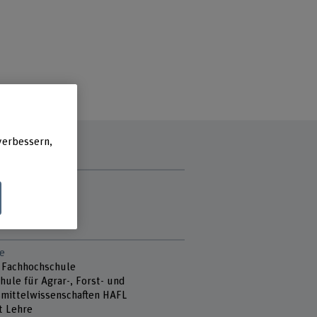
verbessern,
zzeit
ch
stag
e
 Fachhochschule
hule für Agrar-, Forst- und
mittelwissenschaften HAFL
t Lehre