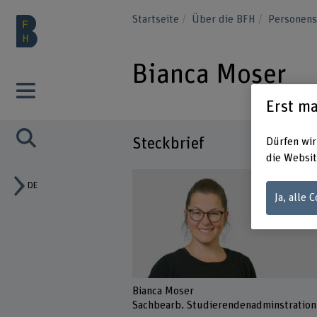
Startseite
Über die BFH
Personen
Bianca Moser
Erst ma
Steckbrief
Dürfen wir
die Websit
DE
Ja, alle 
Bianca Moser
Sachbearb. Studierendenadminstration