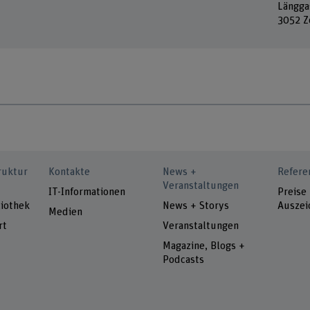
Längga
3052 Z
ruktur
Kontakte
News +
Refere
Veranstaltungen
IT-Informationen
Preise
iothek
News + Storys
Auszei
Medien
rt
Veranstaltungen
Magazine, Blogs +
Podcasts