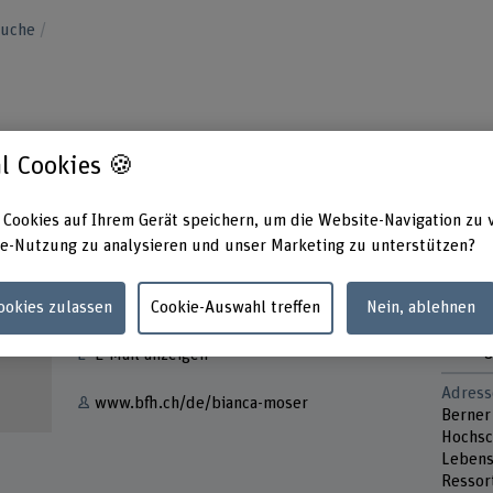
suche
l Cookies 🍪
 Cookies auf Ihrem Gerät speichern, um die Website-Navigation zu 
e-Nutzung zu analysieren und unser Marketing zu unterstützen?
Kontakt
Präsen
Mittwo
Cookies zulassen
Cookie-Auswahl treffen
Nein, ablehnen
+41 31 848 60 25
Donner
Freitag
E-Mail anzeigen
Adress
www.bfh.ch/de/bianca-moser
Berner
Hochsc
Lebens
Ressor