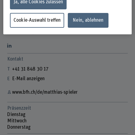
Ja, alle Cookies zulassen
Cookie-Auswahl treffen
Nein, ablehnen
Matthias Spieler
Wissenschaflticher Mitarbeiter
Kontakt
+41 31 848 30 17
E-Mail anzeigen
www.bfh.ch/de/matthias-spieler
Präsenzzeit
Dienstag
Mittwoch
Donnerstag