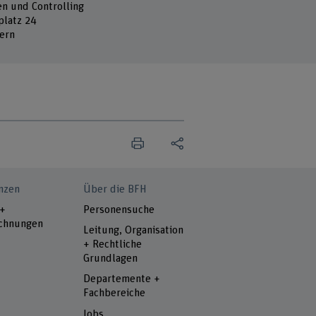
en und Controlling
platz 24
ern
nzen
Über die BFH
 +
Personensuche
chnungen
Leitung, Organisation
+ Rechtliche
Grundlagen
Departemente +
Fachbereiche
Jobs