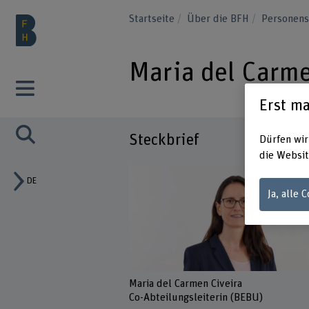
Startseite
Über die BFH
Personen
Maria del Carme
Erst ma
Steckbrief
Dürfen wir
die Websit
DE
Ja, alle 
Maria del Carmen Civeira
Co-Abteilungsleiterin (BEBU)