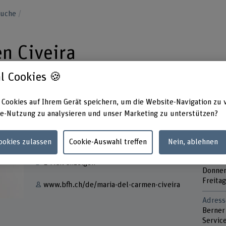
suche
n Civeira
l Cookies 🍪
 Cookies auf Ihrem Gerät speichern, um die Website-Navigation zu 
e-Nutzung zu analysieren und unser Marketing zu unterstützen?
Kontakt
Präsen
Monta
Cookies zulassen
Cookie-Auswahl treffen
Nein, ablehnen
+41 31 848 65 33
Dienst
Mittwo
E-Mail anzeigen
Donner
Freitag
www.bfh.ch/de/maria-del-carmen-civeira
Adress
Berner
Servic