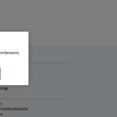
verbessern,
zzeit
g
ag
ch
stag
e
 Fachhochschule
es