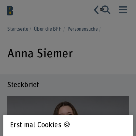
DE
Startseite
Über die BFH
Personensuche
Anna Siemer
Steckbrief
Erst mal Cookies 🍪