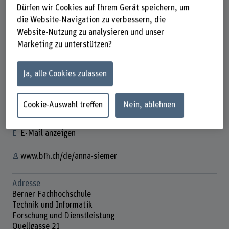
Dürfen wir Cookies auf Ihrem Gerät speichern, um
die Website-Navigation zu verbessern, die
Website-Nutzung zu analysieren und unser
Marketing zu unterstützen?
Anna Siemer
Doktorandin
Ja, alle Cookies zulassen
Kontakt
Cookie-Auswahl treffen
Nein, ablehnen
+41 31 848 31 05
E-Mail anzeigen
www.bfh.ch/de/anna-siemer
Adresse
Berner Fachhochschule
Technik und Informatik
Forschung und Dienstleistung
Quellgasse 21