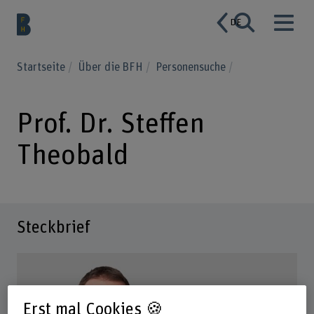
DE
Startseite
Über die BFH
Personensuche
Prof. Dr. Steffen
Theobald
Steckbrief
Erst mal Cookies 🍪