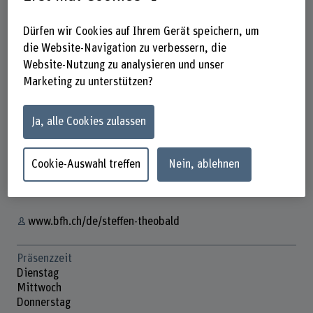
Dürfen wir Cookies auf Ihrem Gerät speichern, um
die Website-Navigation zu verbessern, die
Website-Nutzung zu analysieren und unser
Marketing zu unterstützen?
Prof. Dr. Steffen Theobald
Dozent
Ja, alle Cookies zulassen
Kontakt
Cookie-Auswahl treffen
Nein, ablehnen
+41 31 848 45 19
E-Mail anzeigen
www.bfh.ch/de/steffen-theobald
Präsenzzeit
Dienstag
Mittwoch
Donnerstag