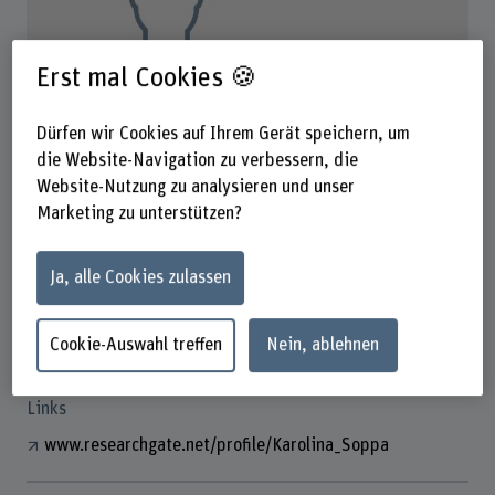
Erst mal Cookies 🍪
Dürfen wir Cookies auf Ihrem Gerät speichern, um
Prof. Dr. Karolina Soppa
die Website-Navigation zu verbessern, die
Co-Studiengangsleitung KuR / Leitung GuS
Website-Nutzung zu analysieren und unser
Marketing zu unterstützen?
Kontakt
+41 31 848 38 97
Ja, alle Cookies zulassen
E-Mail anzeigen
Cookie-Auswahl treffen
Nein, ablehnen
www.bfh.ch/de/karolina-soppa
Links
www.researchgate.net/profile/Karolina_Soppa