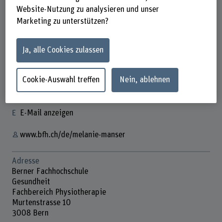
Website-Nutzung zu analysieren und unser
Marketing zu unterstützen?
Melanie Manser
Ja, alle Cookies zulassen
Studienleiterin
Cookie-Auswahl treffen
Nein, ablehnen
Kontakt
+41 31 848 52 98
E-Mail anzeigen
www.bfh.ch/de/melanie-manser
Adresse
Berner Fachhochschule
Gesundheit
Fachbereich Physiotherapie
Murtenstrasse 10
3008 Bern