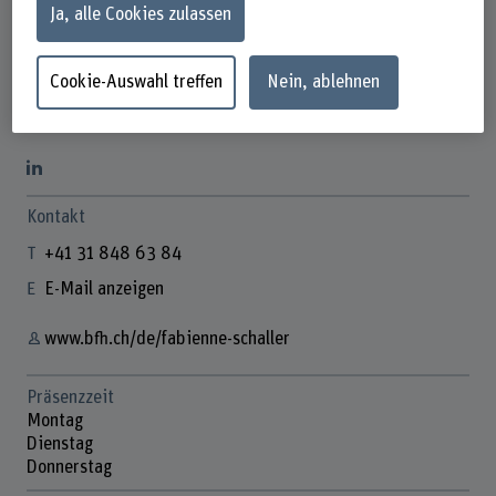
Ja, alle Cookies zulassen
Cookie-Auswahl treffen
Nein, ablehnen
Fabienne Schaller
Wissenschaftliche Mitarbeiterin
Kontakt
+41 31 848 63 84
E-Mail anzeigen
www.bfh.ch/de/fabienne-schaller
Präsenzzeit
Montag
Dienstag
Donnerstag