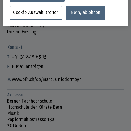
Cookie-Auswahl treffen
Nein, ablehnen
Marcus Niedermeyr
Dozent Gesang
Kontakt
+41 31 848 65 15
E-Mail anzeigen
www.bfh.ch/de/marcus-niedermeyr
Adresse
Berner Fachhochschule
Hochschule der Künste Bern
Musik
Papiermühlestrasse 13a
3014 Bern