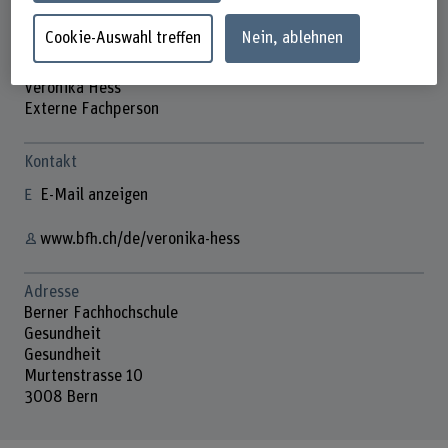
Cookie-Auswahl treffen
Nein, ablehnen
Veronika Hess
Externe Fachperson
Kontakt
E-Mail anzeigen
www.bfh.ch/de/veronika-hess
Adresse
Berner Fachhochschule
Gesundheit
Gesundheit
Murtenstrasse 10
3008 Bern