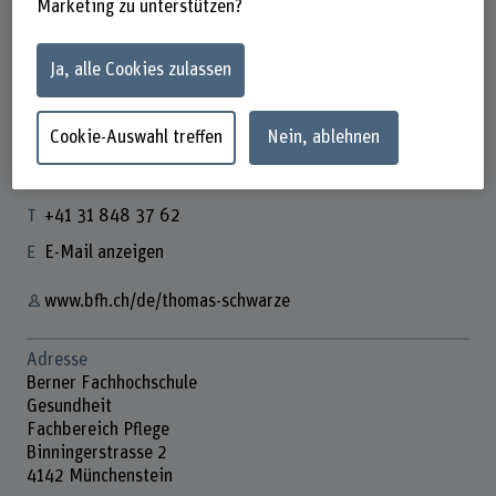
Marketing zu unterstützen?
Ja, alle Cookies zulassen
Thomas Schwarze
Wissenschaftlicher Mitarbeiter
Cookie-Auswahl treffen
Nein, ablehnen
Kontakt
+41 31 848 37 62
E-Mail anzeigen
www.bfh.ch/de/thomas-schwarze
Adresse
Berner Fachhochschule
Gesundheit
Fachbereich Pflege
Binningerstrasse 2
4142 Münchenstein