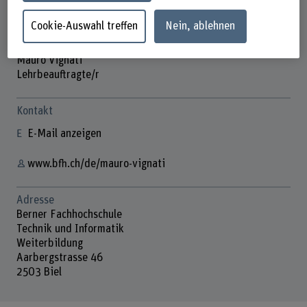
Cookie-Auswahl treffen
Nein, ablehnen
Mauro Vignati
Lehrbeauftragte/r
Kontakt
E-Mail anzeigen
www.bfh.ch/de/mauro-vignati
Adresse
Berner Fachhochschule
Technik und Informatik
Weiterbildung
Aarbergstrasse 46
2503 Biel