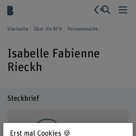
DE
Startseite
Über die BFH
Personensuche
Isabelle Fabienne
Rieckh
Steckbrief
Erst mal Cookies 🍪