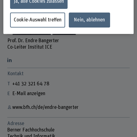
Ja, alle Cookies zulassen
Cookie-Auswahl treffen
Nein, ablehnen
Prof. Dr. Endre Bangerter
Co-Leiter Institut ICE
Kontakt
+41 32 321 64 78
E-Mail anzeigen
www.bfh.ch/de/endre-bangerter
Adresse
Berner Fachhochschule
Technik und Informatik