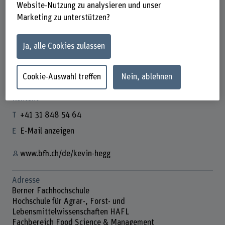
Website-Nutzung zu analysieren und unser
Marketing zu unterstützen?
Kevin Hegg
Ja, alle Cookies zulassen
Leiter Studiengang Food Science & Mgmt
Cookie-Auswahl treffen
Nein, ablehnen
Kontakt
+41 31 848 54 64
E-Mail anzeigen
www.bfh.ch/de/kevin-hegg
Adresse
Berner Fachhochschule
Hochschule für Agrar-, Forst- und
Lebensmittelwissenschaften HAFL
Fachbereich Food Science & Management