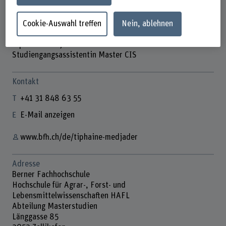
Cookie-Auswahl treffen
Nein, ablehnen
Tiphaine Medjader
Studiengangsassistentin Master CIS
Kontakt
+41 31 848 63 55
E-Mail anzeigen
www.bfh.ch/de/tiphaine-medjader
Adresse
Berner Fachhochschule
Hochschule für Agrar-, Forst- und
Lebensmittelwissenschaften HAFL
Abteilung Masterstudien
Länggasse 85