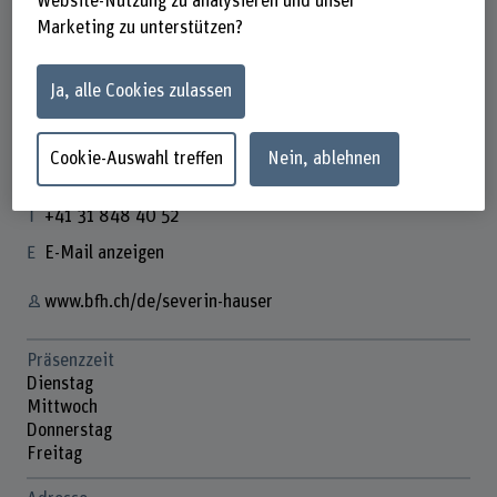
Website-Nutzung zu analysieren und unser
Marketing zu unterstützen?
Ja, alle Cookies zulassen
Dr. Severin Hauser
Chief Information Security Officer
Cookie-Auswahl treffen
Nein, ablehnen
Kontakt
+41 31 848 40 52
E-Mail anzeigen
www.bfh.ch/de/severin-hauser
Präsenzzeit
Dienstag
Mittwoch
Donnerstag
Freitag