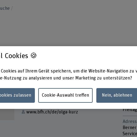
suche
l Cookies 🍪
 Cookies auf Ihrem Gerät speichern, um die Website-Navigation zu 
e-Nutzung zu analysieren und unser Marketing zu unterstützen?
Kontakt
Präsen
Monta
+41 31 848 33 45
Dienst
Cookies zulassen
Cookie-Auswahl treffen
Nein, ablehnen
Mittwo
E-Mail anzeigen
Donner
Freitag
www.bfh.ch/de/olga-kurz
Adress
Berner
Servic