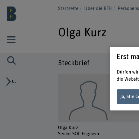
Startseite
Über die BFH
Personen
Olga Kurz
Erst ma
Steckbrief
Dürfen wir
die Websit
DE
Ja, alle 
Olga Kurz
Senior SOC Engineer