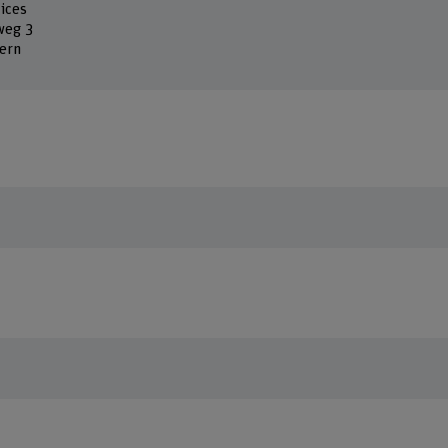
ices
eg 3
ern