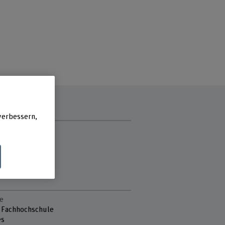
verbessern,
zzeit
g
ag
ch
stag
e
 Fachhochschule
es