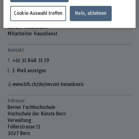
Cookie-Auswahl treffen
Nein, ablehnen
Nevzet Hasanbasic
Mitarbeiter Hausdienst
Kontakt
+41 31 848 31 19
E-Mail anzeigen
www.bfh.ch/de/nevzet-hasanbasic
Adresse
Berner Fachhochschule
Hochschule der Künste Bern
Verwaltung
Fellerstrasse 11
3027 Bern