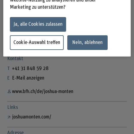
Marketing zu unterstützen?
Ja, alle Cookies zulassen
Joshua Monten
Dozent
Cookie-Auswahl treffen
Nein, ablehnen
Kontakt
+41 31 848 59 28
E-Mail anzeigen
www.bfh.ch/de/joshua-monten
Links
joshuamonten.com/
Adresse