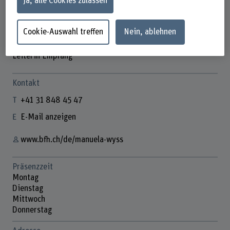
Ja, alle Cookies zulassen
Cookie-Auswahl treffen
Nein, ablehnen
Manuela Wyss
Leiterin Empfang
Kontakt
+41 31 848 45 47
E-Mail anzeigen
www.bfh.ch/de/manuela-wyss
Präsenzzeit
Montag
Dienstag
Mittwoch
Donnerstag