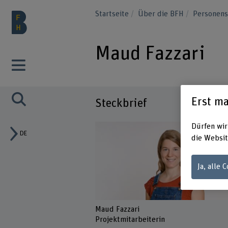
Startseite
Über die BFH
Personen
Maud Fazzari
Erst ma
Steckbrief
Dürfen wir
DE
die Websit
Ja, alle 
Maud Fazzari
Projektmitarbeiterin