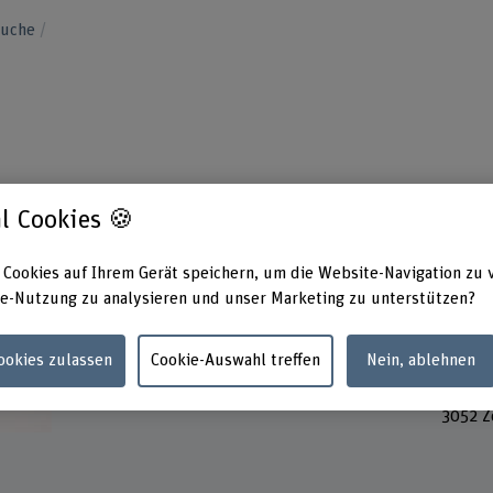
suche
l Cookies 🍪
 Cookies auf Ihrem Gerät speichern, um die Website-Navigation zu 
Kontakt
Adress
e-Nutzung zu analysieren und unser Marketing zu unterstützen?
Berner
+41 31 848 62 98
Hochsc
Lebens
E-Mail anzeigen
Cookies zulassen
Cookie-Auswahl treffen
Nein, ablehnen
Fachbe
Längga
www.bfh.ch/de/maud-fazzari
3052 Z