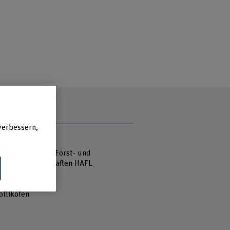
verbessern,
e
 Fachhochschule
hule für Agrar-, Forst- und
mittelwissenschaften HAFL
reich Agronomie
sse 85
ollikofen