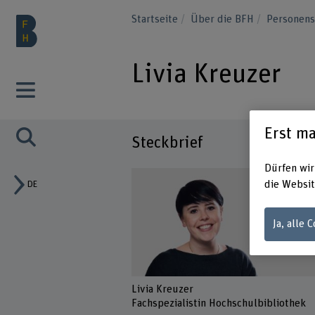
Startseite
Über die BFH
Personen
Livia Kreuzer
Erst ma
Steckbrief
Dürfen wir
die Websit
DE
Ja, alle 
Livia Kreuzer
Fachspezialistin Hochschulbibliothek