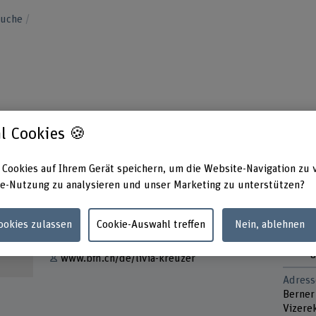
suche
l Cookies 🍪
 Cookies auf Ihrem Gerät speichern, um die Website-Navigation zu 
Kontakt
Präsen
e-Nutzung zu analysieren und unser Marketing zu unterstützen?
Monta
+41 31 848 44 69
Dienst
Cookies zulassen
Cookie-Auswahl treffen
Nein, ablehnen
Mittwo
E-Mail anzeigen
Donner
Freitag
www.bfh.ch/de/livia-kreuzer
Adress
Berner
Vizere