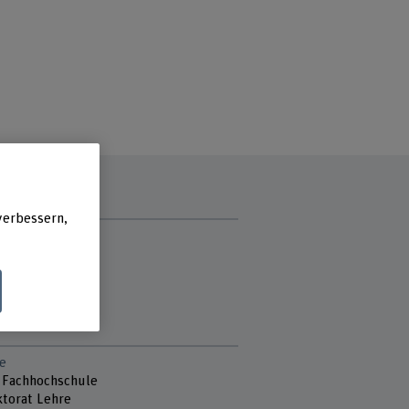
verbessern,
zzeit
g
ag
ch
stag
e
 Fachhochschule
ktorat Lehre