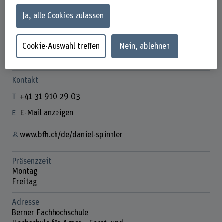
Ja, alle Cookies zulassen
Daniel Spinnler
Cookie-Auswahl treffen
Nein, ablehnen
Dozent für Wirtschaft
Kontakt
+41 31 910 29 03
E-Mail anzeigen
www.bfh.ch/de/daniel-spinnler
Präsenzzeit
Montag
Freitag
Adresse
Berner Fachhochschule