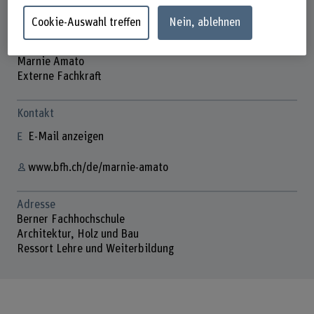
Cookie-Auswahl treffen
Nein, ablehnen
Marnie Amato
Externe Fachkraft
Kontakt
E-Mail anzeigen
www.bfh.ch/de/marnie-amato
Adresse
Berner Fachhochschule
Architektur, Holz und Bau
Ressort Lehre und Weiterbildung