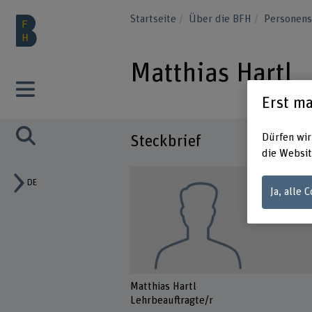
Startseite
Über die BFH
Personen
Matthias Hartl
Erst ma
Dürfen wir
Steckbrief
die Websit
DE
Ja, alle 
Matthias Hartl
Lehrbeauftragte/r