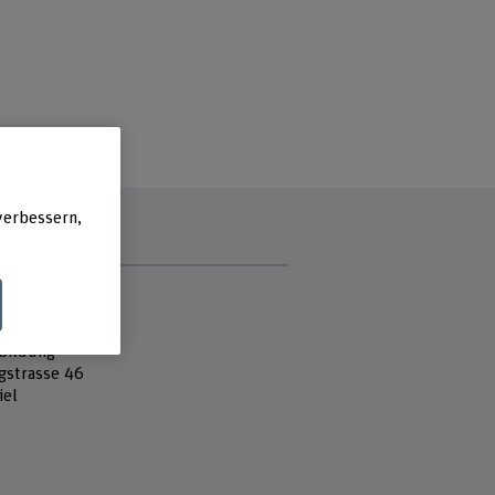
verbessern,
e
 Fachhochschule
k und Informatik
bildung
gstrasse 46
iel