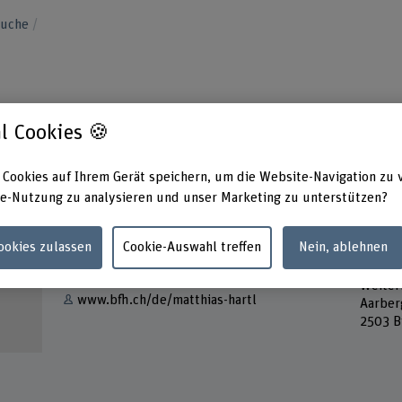
suche
l Cookies 🍪
 Cookies auf Ihrem Gerät speichern, um die Website-Navigation zu 
e-Nutzung zu analysieren und unser Marketing zu unterstützen?
Kontakt
Adress
Cookies zulassen
Cookie-Auswahl treffen
Nein, ablehnen
Berner
E-Mail anzeigen
Techni
Weiter
www.bfh.ch/de/matthias-hartl
Aarber
2503 B