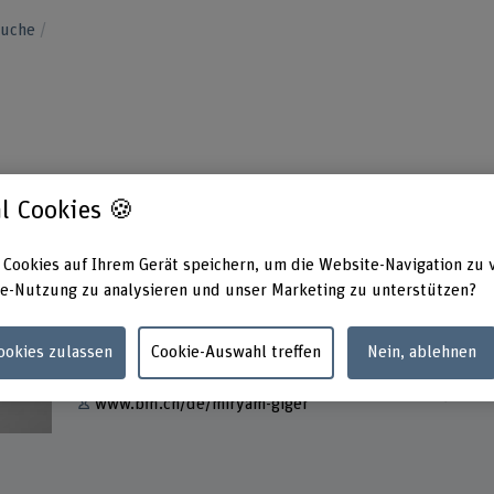
suche
l Cookies 🍪
 Cookies auf Ihrem Gerät speichern, um die Website-Navigation zu 
Kontakt
Adress
e-Nutzung zu analysieren und unser Marketing zu unterstützen?
Berner
+41 31 848 66 62
Hochsc
Forsch
Cookies zulassen
Cookie-Auswahl treffen
Nein, ablehnen
E-Mail anzeigen
Feller
3027 B
www.bfh.ch/de/miryam-giger