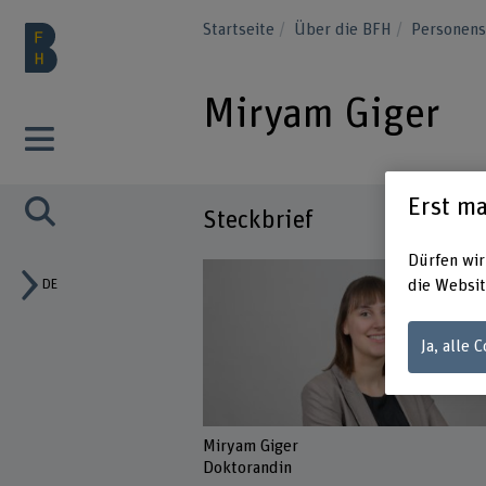
Startseite
Über die BFH
Personen
Miryam Giger
Erst ma
Steckbrief
Dürfen wir
DE
die Websit
Ja, alle 
Miryam Giger
Doktorandin